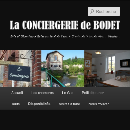
Rech
Menu principal
Accueil
Les chambres
Le Gite
Petit déjeuner
Aller au contenu principal
Aller au contenu secondaire
Disponibilités
Tarifs
Visites à faire
Nous trouver