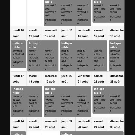
nible
nible
nible
nible
nible
mercredi
5
mercredi
5
mercredi
5
samedi
8
samedi
8
août
–
août
–
août
–
août
–
lundi
août
–
lundi
vendredi
7
vendredi
7
vendredi
7
10
août
10
août
août
août
août
Indisponibl
Indisponibl
Indisponibl
Indisponibl
Indisponibl
e
e
e
e
e
lundi
10
mardi
mercredi
jeudi
13
vendredi
samedi
dimanche
août
11
août
12
août
août
14
août
15
août
16
août
Indispo
Indispo
Indispo
Indispo
Indispo
Indispo
Indispo
nible
nible
nible
nible
nible
nible
nible
samedi
8
mardi
11
mardi
11
jeudi
13
jeudi
13
jeudi
13
dimanche
août
–
lundi
août
–
août
–
août
–
août
–
août
–
16
août
–
10
août
mercredi
mercredi
samedi
15
samedi
15
samedi
15
mardi
18
12
août
12
août
août
août
août
août
Indisponibl
e
Indisponibl
Indisponibl
Indisponibl
Indisponibl
Indisponibl
Indisponibl
e
e
e
e
e
e
lundi
17
mardi
mercredi
jeudi
20
vendredi
samedi
dimanche
août
18
août
19
août
août
21
août
22
août
23
août
Indispo
Indispo
Indispo
Indispo
Indispo
Indispo
Indispo
nible
nible
nible
nible
nible
nible
nible
dimanche
dimanche
mercredi
mercredi
mercredi
samedi
22
samedi
22
16
août
–
16
août
–
19
août
–
19
août
–
19
août
–
août
–
lundi
août
–
lundi
mardi
18
mardi
18
vendredi
vendredi
21
vendredi
21
24
août
24
août
août
août
21
août
août
août
Indisponibl
Indisponibl
Indisponibl
Indisponibl
Indisponibl
Indisponibl
Indisponibl
e
e
e
e
e
e
e
lundi
24
mardi
mercredi
jeudi
27
vendredi
samedi
dimanche
août
25
août
26
août
août
28
août
29
août
30
août
Indispo
Indispo
Indispo
Indispo
Indispo