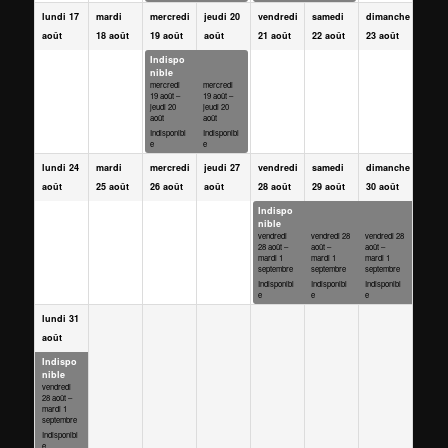
lundi
17
mardi
mercredi
jeudi
20
vendredi
samedi
dimanche
août
18
août
19
août
août
21
août
22
août
23
août
Indispo
Indispo
nible
nible
mercredi
mercredi
19
août
–
19
août
–
jeudi
20
jeudi
20
août
août
Indisponibl
Indisponibl
e
e
lundi
24
mardi
mercredi
jeudi
27
vendredi
samedi
dimanche
août
25
août
26
août
août
28
août
29
août
30
août
Indispo
Indispo
Indispo
nible
nible
nible
vendredi
vendredi
28
vendredi
28
28
août
–
août
–
août
–
mardi
1
mardi
1
mardi
1
septembre
septembre
septembre
Indisponibl
Indisponibl
Indisponibl
e
e
e
lundi
31
août
Indispo
nible
vendredi
28
août
–
mardi
1
septembre
Indisponibl
e