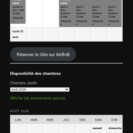
nible
nible
nible
nible
nible
samedi
22
jeudi
27
jeudi
27
jeudi
27
jeudi
27
août
–
lundi
août
–
août
–
août
–
août
–
24
août
dimanche
dimanche
dimanche
dimanche
30
août
30
août
30
août
30
août
Indisponibl
e
Indisponibl
Indisponibl
Indisponibl
Indisponibl
e
e
e
e
lundi
31
août
Réserver le Gîte sur AirBnB
Disponibilité des chambres
Chambre Jardin
Sélection
du
Afficher les évènements passés
mois
AOÛT 2026
LUN
MAR
MER
JEU
VEN
SAM
DIM
samedi
dimanche