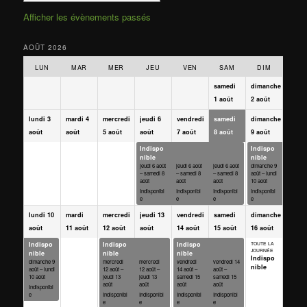
du
Afficher les évènements passés
mois
AOÛT 2026
LUN
MAR
MER
JEU
VEN
SAM
DIM
samedi
dimanche
1
août
2
août
lundi
3
mardi
4
mercredi
jeudi
6
vendredi
samedi
dimanche
août
août
5
août
août
7
août
8
août
9
août
Indispo
Indispo
Indispo
Indispo
nible
nible
nible
nible
jeudi
6
août
jeudi
6
août
jeudi
6
août
dimanche
9
–
samedi
8
–
samedi
8
–
samedi
8
août
–
lundi
août
août
août
10
août
Indisponibl
Indisponibl
Indisponibl
Indisponibl
e
e
e
e
lundi
10
mardi
mercredi
jeudi
13
vendredi
samedi
dimanche
août
11
août
12
août
août
14
août
15
août
16
août
Indispo
Indispo
Indispo
Indispo
Indispo
TOUTE LA
JOURNÉE
nible
nible
nible
nible
nible
Indispo
dimanche
9
mercredi
mercredi
vendredi
vendredi
14
nible
août
–
lundi
12
août
–
12
août
–
14
août
–
août
–
10
août
jeudi
13
jeudi
13
samedi
15
samedi
15
août
août
août
août
Indisponibl
e
Indisponibl
Indisponibl
Indisponibl
Indisponibl
e
e
e
e